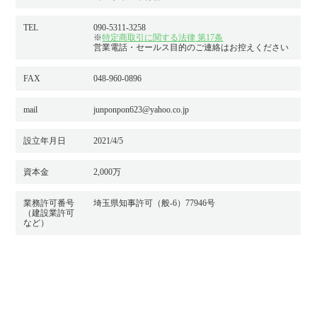
TEL
090-5311-3258
※
特定商取引に関する法律 第17条
営業電話・セールス目的のご連絡はお控えください
FAX
048-960-0896
mail
junponpon623@yahoo.co.jp
設立年月日
2021/4/5
資本金
2,000万
業務許可番号
埼玉県知事許可（般-6）77946号
（建設業許可
など）